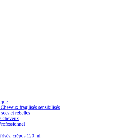
ique
veux fragilisés sensibilisés
cs et rebelles
 cheveux
fessionnel
isés, crépus 120 ml