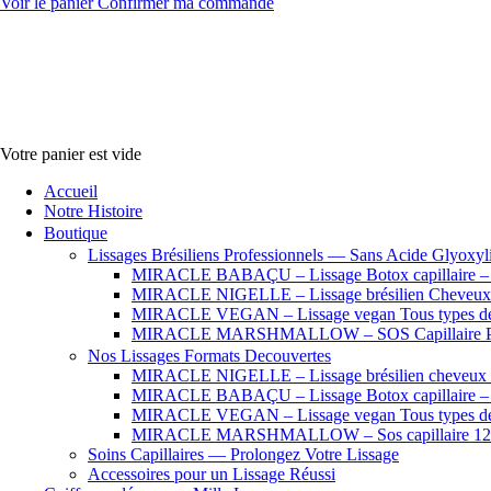
Voir le panier
Confirmer ma commande
Votre panier est vide
Accueil
Notre Histoire
Boutique
Lissages Brésiliens Professionnels — Sans Acide Glyoxyl
MIRACLE BABAÇU – Lissage Botox capillaire – Che
MIRACLE NIGELLE – Lissage brésilien Cheveux se
MIRACLE VEGAN – Lissage vegan Tous types de
MIRACLE MARSHMALLOW – SOS Capillaire Pro
Nos Lissages Formats Decouvertes
MIRACLE NIGELLE – Lissage brésilien cheveux fr
MIRACLE BABAÇU – Lissage Botox capillaire – Che
MIRACLE VEGAN – Lissage vegan Tous types de
MIRACLE MARSHMALLOW – Sos capillaire 12
Soins Capillaires — Prolongez Votre Lissage
Accessoires pour un Lissage Réussi