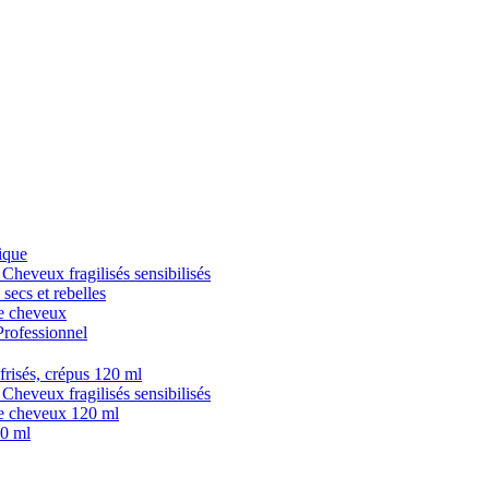
ique
veux fragilisés sensibilisés
cs et rebelles
 cheveux
fessionnel
isés, crépus 120 ml
veux fragilisés sensibilisés
 cheveux 120 ml
0 ml