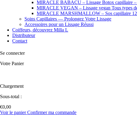
MIRACLE BABAÇU – Lissage Botox capillaire – Che
MIRACLE VEGAN – Lissage vegan Tous types de
MIRACLE MARSHMALLOW – Sos capillaire 12
Soins Capillaires — Prolongez Votre Lissage
Accessoires pour un Lissage Réussi
Coiffeurs, découvrez Milla L
Distributeur
Contact
Se connecter
Votre Panier
Chargement
Sous-total :
€
0,00
Voir le panier
Confirmer ma commande