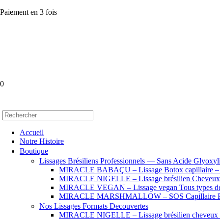
Paiement en 3 fois
0
Accueil
Notre Histoire
Boutique
Lissages Brésiliens Professionnels — Sans Acide Glyoxyl
MIRACLE BABAÇU – Lissage Botox capillaire – Che
MIRACLE NIGELLE – Lissage brésilien Cheveux se
MIRACLE VEGAN – Lissage vegan Tous types de
MIRACLE MARSHMALLOW – SOS Capillaire Pro
Nos Lissages Formats Decouvertes
MIRACLE NIGELLE – Lissage brésilien cheveux fr