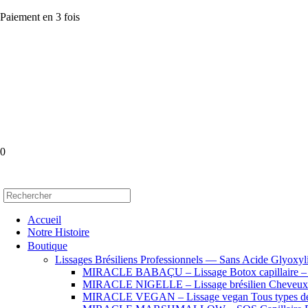
Paiement en 3 fois
0
Accueil
Notre Histoire
Boutique
Lissages Brésiliens Professionnels — Sans Acide Glyoxyl
MIRACLE BABAÇU – Lissage Botox capillaire – Che
MIRACLE NIGELLE – Lissage brésilien Cheveux se
MIRACLE VEGAN – Lissage vegan Tous types de