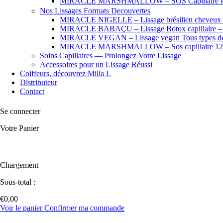
MIRACLE MARSHMALLOW – SOS Capillaire Pro
Nos Lissages Formats Decouvertes
MIRACLE NIGELLE – Lissage brésilien cheveux fr
MIRACLE BABAÇU – Lissage Botox capillaire – Che
MIRACLE VEGAN – Lissage vegan Tous types de
MIRACLE MARSHMALLOW – Sos capillaire 12
Soins Capillaires — Prolongez Votre Lissage
Accessoires pour un Lissage Réussi
Coiffeurs, découvrez Milla L
Distributeur
Contact
Se connecter
Votre Panier
Chargement
Sous-total :
€
0,00
Voir le panier
Confirmer ma commande