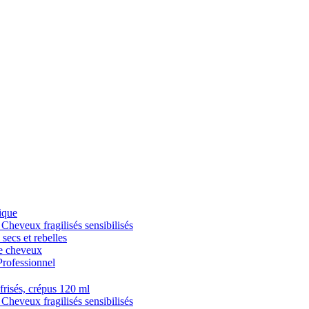
ique
veux fragilisés sensibilisés
cs et rebelles
 cheveux
fessionnel
isés, crépus 120 ml
veux fragilisés sensibilisés