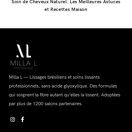
Soin de Cheveux Naturel: Les Meilleures Astuces
et Recettes Maison
Se connecter
Alternative:
Milla L — Lissages brésiliens et soins lissants
Souvenez-vous de moi
Mot de passe perdu ?
professionnels, sans acide glyoxylique. Des formules
qui soignent la fibre autant qu’elles la lissent. Adoptées
par plus de 1200 salons partenaires.
Vous n'avez pas de compte ?
Inscrivez-vous