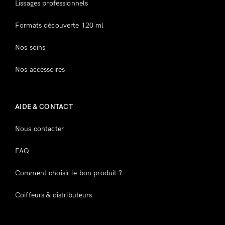
Lissages professionnels
Souvenez-vous de moi
Mot de passe perdu ?
Formats découverte 120 ml
Nos soins
Vous n'avez pas de compte ?
Nos accessoires
Inscrivez-vous
AIDE & CONTACT
Nous contacter
FAQ
Comment choisir le bon produit ?
Coiffeurs & distributeurs