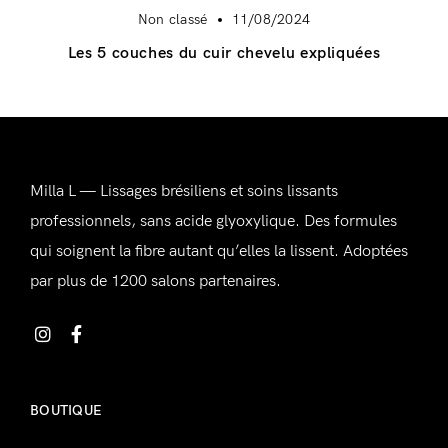
Non classé
11/08/2024
Les 5 couches du cuir chevelu expliquées
Milla L — Lissages brésiliens et soins lissants
professionnels, sans acide glyoxylique. Des formules
qui soignent la fibre autant qu’elles la lissent. Adoptées
Se connecter
par plus de 1200 salons partenaires.
Alternative:
BOUTIQUE