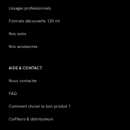
Lissages professionnels
Souvenez-vous de moi
Mot de passe perdu ?
Formats découverte 120 ml
Nos soins
Vous n'avez pas de compte ?
Nos accessoires
Inscrivez-vous
AIDE & CONTACT
Nous contacter
FAQ
Comment choisir le bon produit ?
Coiffeurs & distributeurs