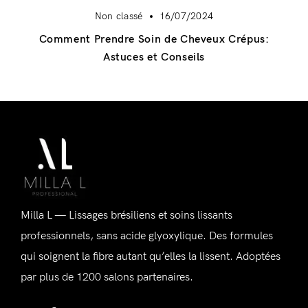
Non classé
16/07/2024
Comment Prendre Soin de Cheveux Crépus:
Astuces et Conseils
Se connecter
Alternative:
Souvenez-vous de moi
Mot de passe perdu ?
Milla L — Lissages brésiliens et soins lissants
professionnels, sans acide glyoxylique. Des formules
qui soignent la fibre autant qu’elles la lissent. Adoptées
par plus de 1200 salons partenaires.
Vous n'avez pas de compte ?