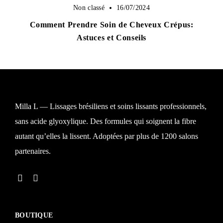
Non classé
16/07/2024
Comment Prendre Soin de Cheveux Crépus:
Astuces et Conseils
Milla L — Lissages brésiliens et soins lissants professionnels,
sans acide glyoxylique. Des formules qui soignent la fibre
Se connecter
autant qu’elles la lissent. Adoptées par plus de 1200 salons
partenaires.
Alternative:
BOUTIQUE
Souvenez-vous de moi
Mot de passe perdu ?