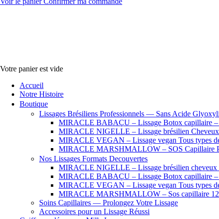
Voir le panier
Confirmer ma commande
Votre panier est vide
Accueil
Notre Histoire
Boutique
Lissages Brésiliens Professionnels — Sans Acide Glyoxyl
MIRACLE BABAÇU – Lissage Botox capillaire – Che
MIRACLE NIGELLE – Lissage brésilien Cheveux se
MIRACLE VEGAN – Lissage vegan Tous types de
MIRACLE MARSHMALLOW – SOS Capillaire Pro
Nos Lissages Formats Decouvertes
MIRACLE NIGELLE – Lissage brésilien cheveux fr
MIRACLE BABAÇU – Lissage Botox capillaire – Che
MIRACLE VEGAN – Lissage vegan Tous types de
MIRACLE MARSHMALLOW – Sos capillaire 12
Soins Capillaires — Prolongez Votre Lissage
Accessoires pour un Lissage Réussi