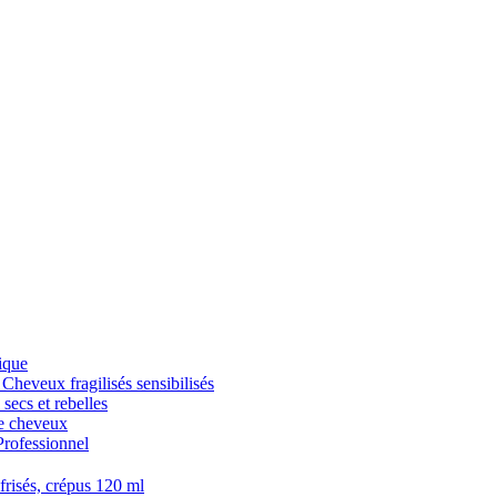
ique
veux fragilisés sensibilisés
cs et rebelles
 cheveux
fessionnel
isés, crépus 120 ml