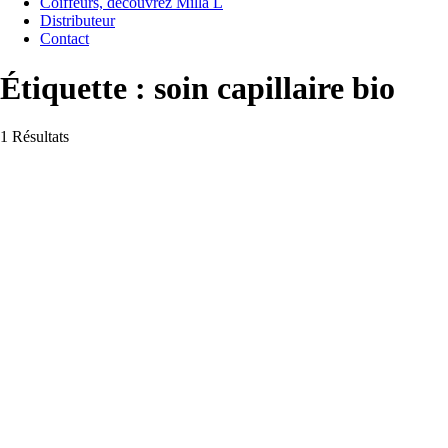
Coiffeurs, découvrez Milla L
Distributeur
Contact
Étiquette :
soin capillaire bio
1 Résultats