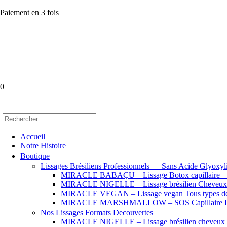
Paiement en 3 fois
0
Accueil
Notre Histoire
Boutique
Lissages Brésiliens Professionnels — Sans Acide Glyoxyl
MIRACLE BABAÇU – Lissage Botox capillaire – Che
MIRACLE NIGELLE – Lissage brésilien Cheveux se
MIRACLE VEGAN – Lissage vegan Tous types de
MIRACLE MARSHMALLOW – SOS Capillaire Pro
Nos Lissages Formats Decouvertes
MIRACLE NIGELLE – Lissage brésilien cheveux fr