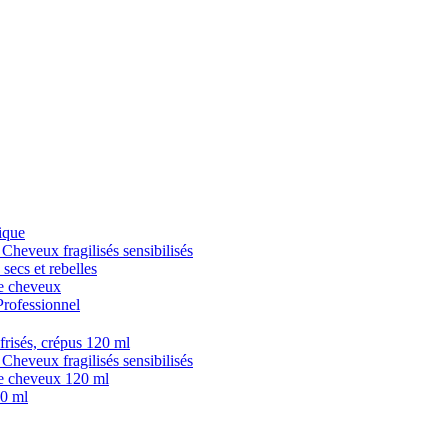
ique
veux fragilisés sensibilisés
cs et rebelles
 cheveux
fessionnel
isés, crépus 120 ml
veux fragilisés sensibilisés
 cheveux 120 ml
0 ml