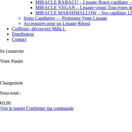
MIRACLE BABAÇU – Lissage Botox capillaire – Che
MIRACLE VEGAN – Lissage vegan Tous types de
MIRACLE MARSHMALLOW – Sos capillaire 12
Soins Capillaires — Prolongez Votre Lissage
Accessoires pour un Lissage Réussi
Coiffeurs, découvrez Milla L
Distributeur
Contact
Se connecter
Votre Panier
Chargement
Sous-total :
€
0,00
Voir le panier
Confirmer ma commande