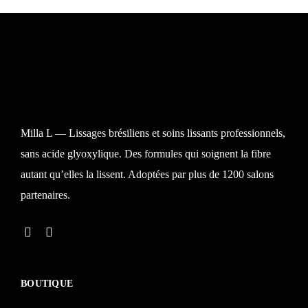
Se connecter
Milla L — Lissages brésiliens et soins lissants professionnels,
sans acide glyoxylique. Des formules qui soignent la fibre
Souvenez-vous de moi
Mot de passe perdu ?
autant qu’elles la lissent. Adoptées par plus de 1200 salons
partenaires.
Vous n'avez pas de compte ?
Inscrivez-vous
BOUTIQUE