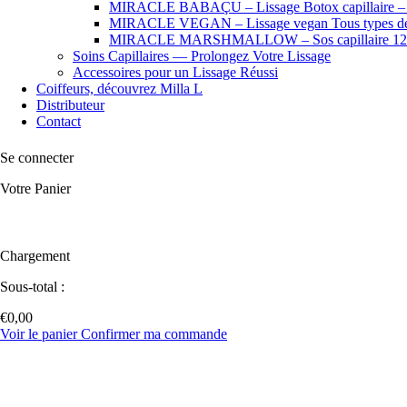
MIRACLE BABAÇU – Lissage Botox capillaire – Che
MIRACLE VEGAN – Lissage vegan Tous types de
MIRACLE MARSHMALLOW – Sos capillaire 12
Soins Capillaires — Prolongez Votre Lissage
Accessoires pour un Lissage Réussi
Coiffeurs, découvrez Milla L
Distributeur
Contact
Se connecter
Votre Panier
Chargement
Sous-total :
€
0,00
Voir le panier
Confirmer ma commande