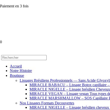
Paiement en 3 fois
0
Accueil
Notre Histoire
Boutique
Lissages Brésiliens Professionnels — Sans Acide Glyoxyl
MIRACLE BABAÇU – Lissage Botox capillaire – Che
MIRACLE NIGELLE – Lissage brésilien Cheveux se
MIRACLE VEGAN – Lissage vegan Tous types de
MIRACLE MARSHMALLOW – SOS Capillaire Pro
Nos Lissages Formats Decouvertes
MIRACLE NIGELLE – Lissage brésilien cheveux fr