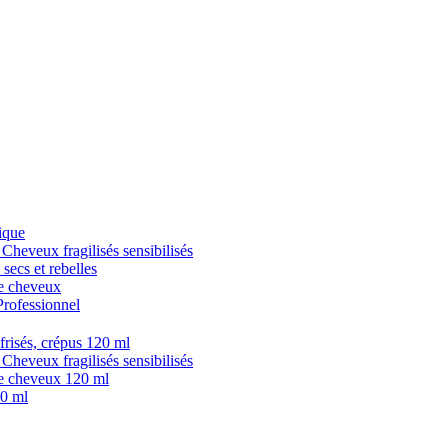
ique
veux fragilisés sensibilisés
cs et rebelles
 cheveux
fessionnel
isés, crépus 120 ml
veux fragilisés sensibilisés
 cheveux 120 ml
0 ml