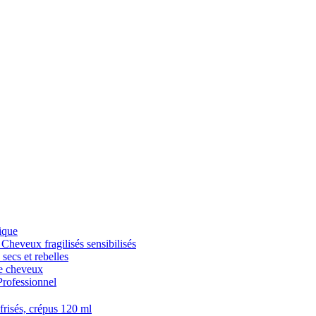
ique
veux fragilisés sensibilisés
cs et rebelles
 cheveux
fessionnel
isés, crépus 120 ml