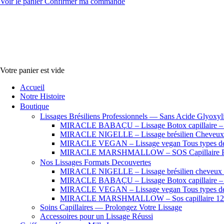
Voir le panier
Confirmer ma commande
Votre panier est vide
Accueil
Notre Histoire
Boutique
Lissages Brésiliens Professionnels — Sans Acide Glyoxyl
MIRACLE BABAÇU – Lissage Botox capillaire – Che
MIRACLE NIGELLE – Lissage brésilien Cheveux se
MIRACLE VEGAN – Lissage vegan Tous types de
MIRACLE MARSHMALLOW – SOS Capillaire Pro
Nos Lissages Formats Decouvertes
MIRACLE NIGELLE – Lissage brésilien cheveux fr
MIRACLE BABAÇU – Lissage Botox capillaire – Che
MIRACLE VEGAN – Lissage vegan Tous types de
MIRACLE MARSHMALLOW – Sos capillaire 12
Soins Capillaires — Prolongez Votre Lissage
Accessoires pour un Lissage Réussi