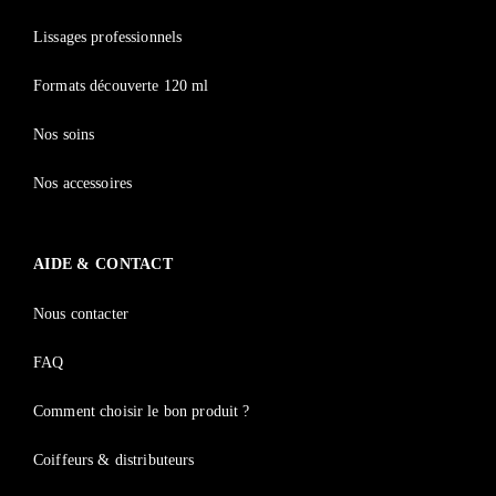
Souvenez-vous de moi
Mot de passe perdu ?
Lissages professionnels
Formats découverte 120 ml
Nos soins
Vous n'avez pas de compte ?
Nos accessoires
Inscrivez-vous
AIDE & CONTACT
Nous contacter
FAQ
Comment choisir le bon produit ?
Coiffeurs & distributeurs