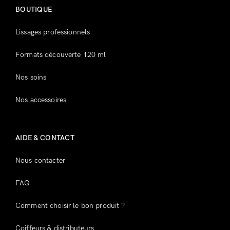
BOUTIQUE
Souvenez-vous de moi
Mot de passe perdu ?
Lissages professionnels
Formats découverte 120 ml
Vous n'avez pas de compte ?
Nos soins
Inscrivez-vous
Nos accessoires
AIDE & CONTACT
Nous contacter
FAQ
Comment choisir le bon produit ?
Coiffeurs & distributeurs