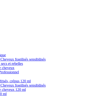
ique
veux fragilisés sensibilisés
cs et rebelles
 cheveux
fessionnel
isés, crépus 120 ml
veux fragilisés sensibilisés
 cheveux 120 ml
0 ml