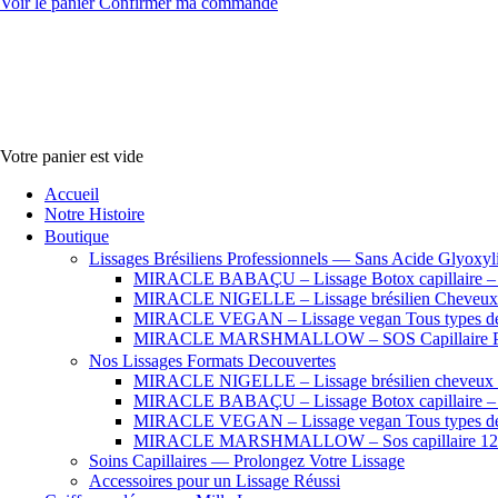
Voir le panier
Confirmer ma commande
Votre panier est vide
Accueil
Notre Histoire
Boutique
Lissages Brésiliens Professionnels — Sans Acide Glyoxyl
MIRACLE BABAÇU – Lissage Botox capillaire – Che
MIRACLE NIGELLE – Lissage brésilien Cheveux se
MIRACLE VEGAN – Lissage vegan Tous types de
MIRACLE MARSHMALLOW – SOS Capillaire Pro
Nos Lissages Formats Decouvertes
MIRACLE NIGELLE – Lissage brésilien cheveux fr
MIRACLE BABAÇU – Lissage Botox capillaire – Che
MIRACLE VEGAN – Lissage vegan Tous types de
MIRACLE MARSHMALLOW – Sos capillaire 12
Soins Capillaires — Prolongez Votre Lissage
Accessoires pour un Lissage Réussi