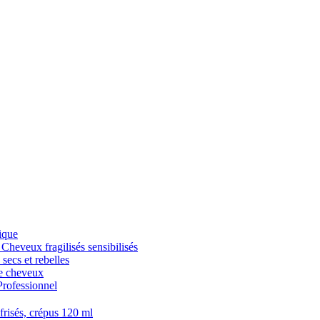
ique
veux fragilisés sensibilisés
cs et rebelles
 cheveux
fessionnel
isés, crépus 120 ml