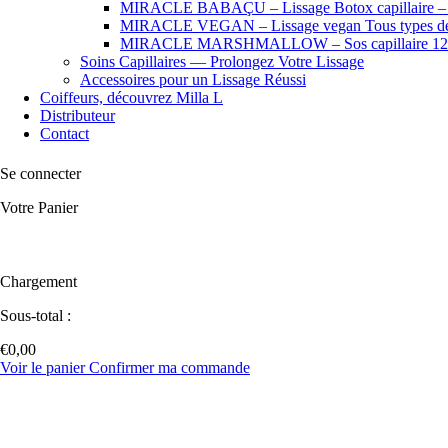
MIRACLE BABAÇU – Lissage Botox capillaire – Che
MIRACLE VEGAN – Lissage vegan Tous types de
MIRACLE MARSHMALLOW – Sos capillaire 12
Soins Capillaires — Prolongez Votre Lissage
Accessoires pour un Lissage Réussi
Coiffeurs, découvrez Milla L
Distributeur
Contact
Se connecter
Votre Panier
Chargement
Sous-total :
€
0,00
Voir le panier
Confirmer ma commande