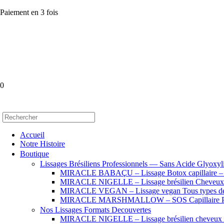
Paiement en 3 fois
0
Accueil
Notre Histoire
Boutique
Lissages Brésiliens Professionnels — Sans Acide Glyoxyl
MIRACLE BABAÇU – Lissage Botox capillaire – Che
MIRACLE NIGELLE – Lissage brésilien Cheveux se
MIRACLE VEGAN – Lissage vegan Tous types de
MIRACLE MARSHMALLOW – SOS Capillaire Pro
Nos Lissages Formats Decouvertes
MIRACLE NIGELLE – Lissage brésilien cheveux fr