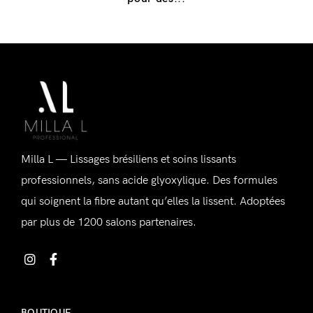
Se connecter
Alternative:
Milla L — Lissages brésiliens et soins lissants
Souvenez-vous de moi
Mot de passe perdu ?
professionnels, sans acide glyoxylique. Des formules
qui soignent la fibre autant qu’elles la lissent. Adoptées
par plus de 1200 salons partenaires.
Vous n'avez pas de compte ?
Inscrivez-vous
BOUTIQUE