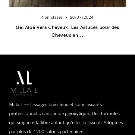
Non classé
20/07/2024
Gel Aloé Vera Cheveux: Les Astuces pour des
Cheveux en...
Se connecter
Alternative:
Souvenez-vous de moi
Mot de passe perdu ?
Milla L — Lissages brésiliens et soins lissants
professionnels, sans acide glyoxylique. Des formules
qui soignent la fibre autant qu’elles la lissent. Adoptées
Vous n'avez pas de compte ?
par plus de 1200 salons partenaires.