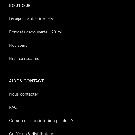
BOUTIQUE
Souvenez-vous de moi
Mot de passe perdu ?
Lissages professionnels
Formats découverte 120 ml
Vous n'avez pas de compte ?
Nos soins
Inscrivez-vous
Nos accessoires
AIDE & CONTACT
Nous contacter
FAQ
Comment choisir le bon produit ?
Coiffeurs & distributeurs