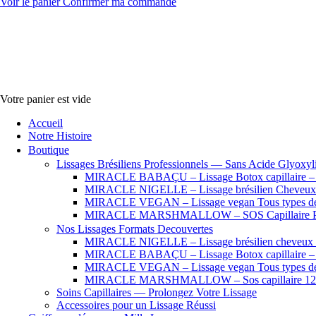
Voir le panier
Confirmer ma commande
Votre panier est vide
Accueil
Notre Histoire
Boutique
Lissages Brésiliens Professionnels — Sans Acide Glyoxyl
MIRACLE BABAÇU – Lissage Botox capillaire – Che
MIRACLE NIGELLE – Lissage brésilien Cheveux se
MIRACLE VEGAN – Lissage vegan Tous types de
MIRACLE MARSHMALLOW – SOS Capillaire Pro
Nos Lissages Formats Decouvertes
MIRACLE NIGELLE – Lissage brésilien cheveux fr
MIRACLE BABAÇU – Lissage Botox capillaire – Che
MIRACLE VEGAN – Lissage vegan Tous types de
MIRACLE MARSHMALLOW – Sos capillaire 12
Soins Capillaires — Prolongez Votre Lissage
Accessoires pour un Lissage Réussi