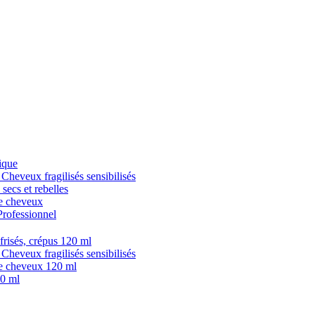
ique
veux fragilisés sensibilisés
cs et rebelles
 cheveux
fessionnel
isés, crépus 120 ml
veux fragilisés sensibilisés
 cheveux 120 ml
0 ml