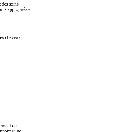
t des soins
duits appropriés et
 des cheveux
erment des
apporter une