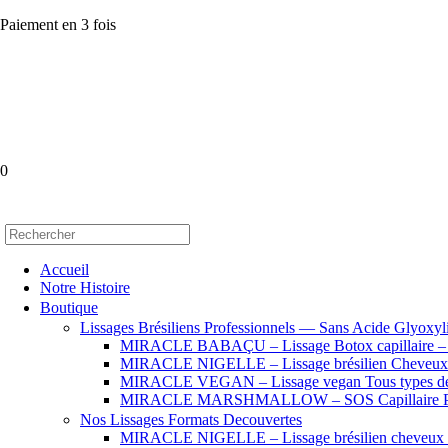
Paiement en 3 fois
0
Accueil
Notre Histoire
Boutique
Lissages Brésiliens Professionnels — Sans Acide Glyoxyl
MIRACLE BABAÇU – Lissage Botox capillaire – Che
MIRACLE NIGELLE – Lissage brésilien Cheveux se
MIRACLE VEGAN – Lissage vegan Tous types de
MIRACLE MARSHMALLOW – SOS Capillaire Pro
Nos Lissages Formats Decouvertes
MIRACLE NIGELLE – Lissage brésilien cheveux fr