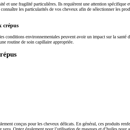
é et une fragilité particulières. Ils requièrent une attention spécifique e
de connaître les particularités de vos cheveux afin de sélectionner les pro
x crépus
 et les conditions environnementales peuvent avoir un impact sur la santé
une routine de soin capillaire appropriée.
crépus
ement conçus pour les cheveux délicats. En général, ces produits renf
loe vera. Optez également pour l’utilisation de masques et d’huiles pour 