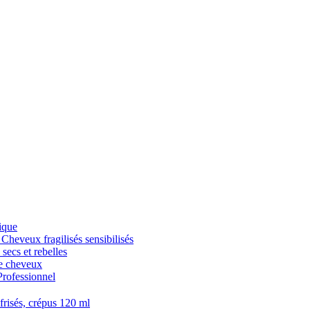
ique
veux fragilisés sensibilisés
cs et rebelles
 cheveux
fessionnel
isés, crépus 120 ml