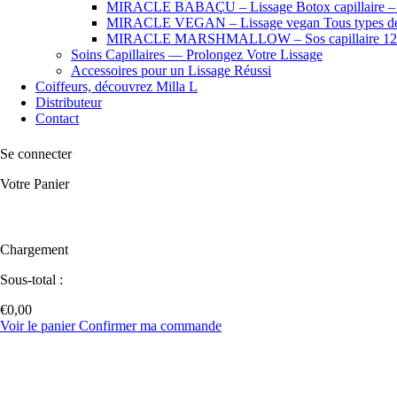
MIRACLE BABAÇU – Lissage Botox capillaire – Che
MIRACLE VEGAN – Lissage vegan Tous types de
MIRACLE MARSHMALLOW – Sos capillaire 12
Soins Capillaires — Prolongez Votre Lissage
Accessoires pour un Lissage Réussi
Coiffeurs, découvrez Milla L
Distributeur
Contact
Se connecter
Votre Panier
Chargement
Sous-total :
€
0,00
Voir le panier
Confirmer ma commande